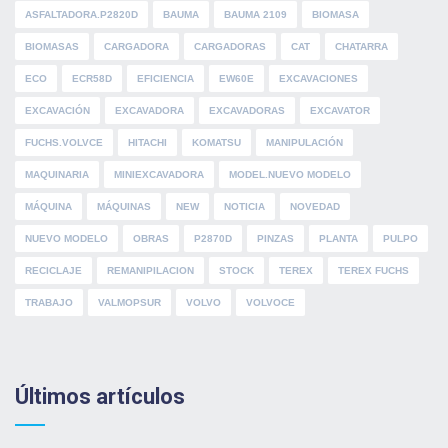
ASFALTADORA.P2820D
BAUMA
BAUMA 2109
BIOMASA
BIOMASAS
CARGADORA
CARGADORAS
CAT
CHATARRA
ECO
ECR58D
EFICIENCIA
EW60E
EXCAVACIONES
EXCAVACIÓN
EXCAVADORA
EXCAVADORAS
EXCAVATOR
FUCHS.VOLVCE
HITACHI
KOMATSU
MANIPULACIÓN
MAQUINARIA
MINIEXCAVADORA
MODEL.NUEVO MODELO
MÁQUINA
MÁQUINAS
NEW
NOTICIA
NOVEDAD
NUEVO MODELO
OBRAS
P2870D
PINZAS
PLANTA
PULPO
RECICLAJE
REMANIPILACION
STOCK
TEREX
TEREX FUCHS
TRABAJO
VALMOPSUR
VOLVO
VOLVOCE
Últimos artículos