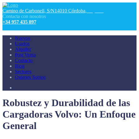
Camino de Carbonell, S/N
14010 Córdoba,
España
Contacta con nosotros
+34 957 435 897
Solicita una visita
Nuevos
Usados
Alquiler
Post Venta
Contacto
Blog
Sectores
Quienes Somos
Skip
Robustez y Durabilidad de las
to
content
Cargadoras Volvo: Un Enfoque
General