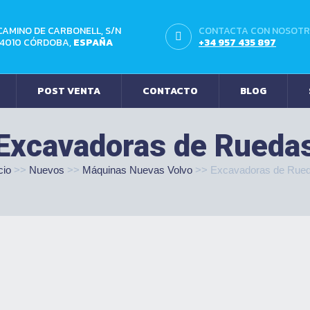
CAMINO DE CARBONELL, S/N
CONTACTA CON NOSOT
14010 CÓRDOBA,
ESPAÑA
+34 957 435 897
POST VENTA
CONTACTO
BLOG
Excavadoras de Rueda
cio
>>
Nuevos
>>
Máquinas Nuevas Volvo
>>
Excavadoras de Rue