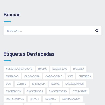
Buscar
Buscar:
Etiquetas Destacadas
ASFALTADORA.P2820D
BAUMA
BAUMA 2109
BIOMASA
BIOMASAS
CARGADORA
CARGADORAS
CAT
CHATARRA
ECO
ECR58D
EFICIENCIA
EW60E
EXCAVACIONES
EXCAVACIÓN
EXCAVADORA
EXCAVADORAS
EXCAVATOR
FUCHS.VOLVCE
HITACHI
KOMATSU
MANIPULACIÓN