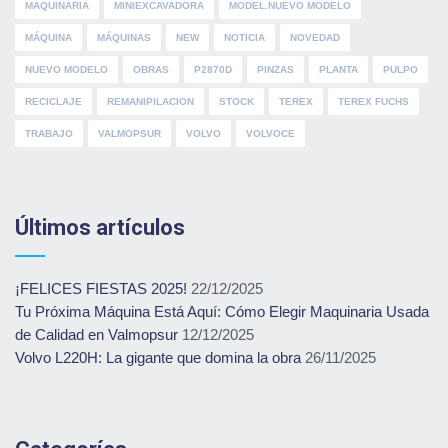
MAQUINARIA
MINIEXCAVADORA
MODEL.NUEVO MODELO
MÁQUINA
MÁQUINAS
NEW
NOTICIA
NOVEDAD
NUEVO MODELO
OBRAS
P2870D
PINZAS
PLANTA
PULPO
RECICLAJE
REMANIPILACION
STOCK
TEREX
TEREX FUCHS
TRABAJO
VALMOPSUR
VOLVO
VOLVOCE
Últimos artículos
¡FELICES FIESTAS 2025!
22/12/2025
Tu Próxima Máquina Está Aquí: Cómo Elegir Maquinaria Usada
de Calidad en Valmopsur
12/12/2025
Volvo L220H: La gigante que domina la obra
26/11/2025