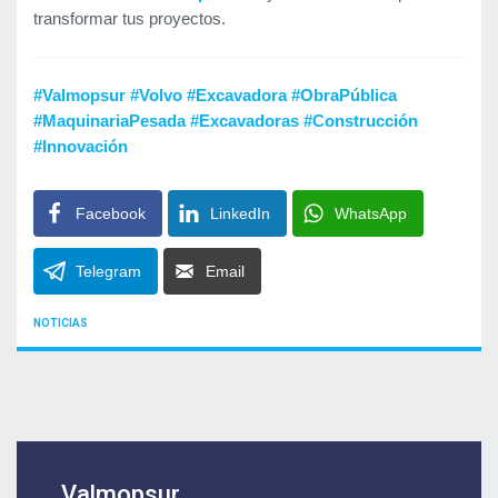
transformar tus proyectos.
#Valmopsur #Volvo #Excavadora #ObraPública
#MaquinariaPesada #Excavadoras #Construcción
#Innovación
Facebook
LinkedIn
WhatsApp
Telegram
Email
CATEGORIES
NOTICIAS
Valmopsur